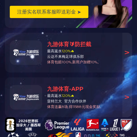
另外一种可能就
以上就是小编为
时要多关注管道
上一篇：
空气炮在煤炭
下一篇：
大地公司参加
联系我们