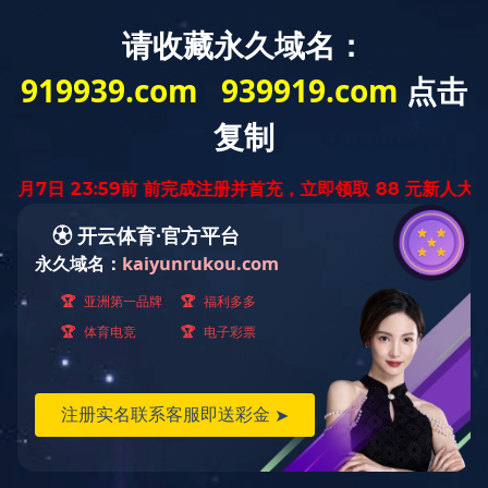
您好，欢迎访问星空电竞(XINGKONG ESPORTS)官方网站官方网站！
网站首页
关于我们
星空电竞
(XINGKONG
ESPORTS)官方网站
行业新闻
当前位置：
首页
>
星空电竞(XI